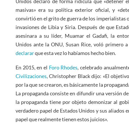
Unidos declaró de forma ridícula que «detener el
masivas» era su política exterior oficial, y «d
convirtió en el grito de guerra de los imperialistas o
invasiones de Libia y Siria. Después de que Esta
asesinara a su líder, Muamar el Gadafi, la ent
Unidos ante la ONU, Susan Rice, voló primero a 
declarar
que esta vez lo habíamos hecho bien.
En 2015, en el
Foro Rhodes
, celebrado anualment
Civilizaciones
, Christopher Black dijo: «El objetiv
por la que se crearon, es básicamente la propaganda.
La propaganda consiste en difundir una versión de 
la propaganda tiene por objeto demonizar al gobi
verdadero papel de Estados Unidos y sus aliados en
papel que realmente tienen estos juicios».