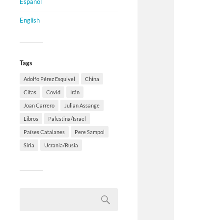
Español
English
Tags
Adolfo Pérez Esquivel
China
Citas
Covid
Irán
Joan Carrero
Julian Assange
Libros
Palestina/Israel
Países Catalanes
Pere Sampol
Siria
Ucrania/Rusia