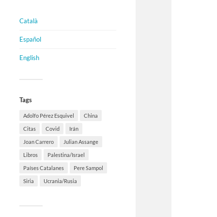
Català
Español
English
Tags
Adolfo Pérez Esquivel
China
Citas
Covid
Irán
Joan Carrero
Julian Assange
Libros
Palestina/Israel
Países Catalanes
Pere Sampol
Siria
Ucrania/Rusia