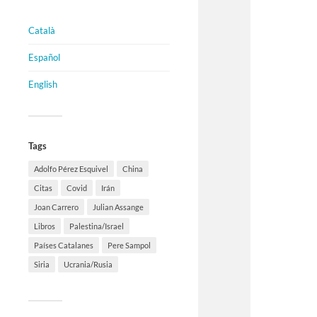
Català
Español
English
Tags
Adolfo Pérez Esquivel
China
Citas
Covid
Irán
Joan Carrero
Julian Assange
Libros
Palestina/Israel
Países Catalanes
Pere Sampol
Siria
Ucrania/Rusia