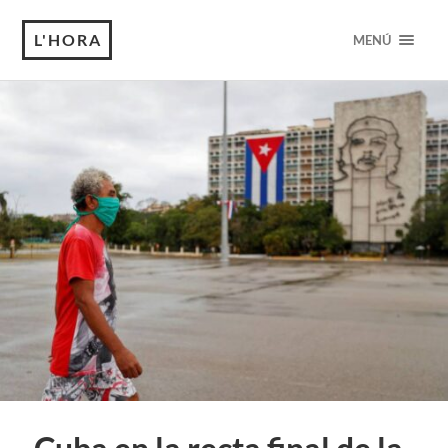
L'HORA
MENÚ