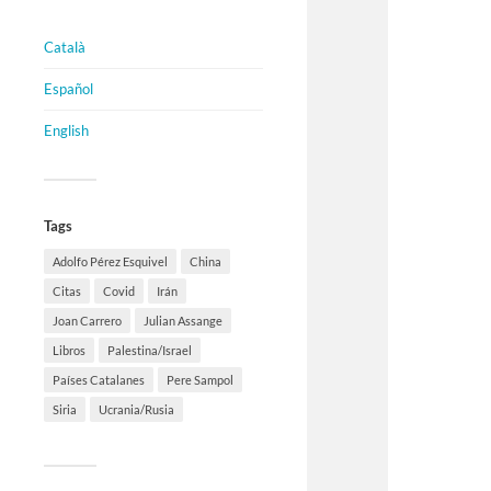
Català
Español
English
Tags
Adolfo Pérez Esquivel
China
Citas
Covid
Irán
Joan Carrero
Julian Assange
Libros
Palestina/Israel
Países Catalanes
Pere Sampol
Siria
Ucrania/Rusia