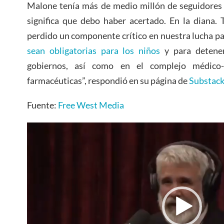
Malone tenía más de medio millón de seguidores d
significa que debo haber acertado. En la diana.
perdido un componente crítico en nuestra lucha p
sean obligatorias para los niños
y para detener
gobiernos, así como en el complejo médico-i
farmacéuticas”, respondió en su página de
Substac
Fuente:
Free West Media
Video
Player