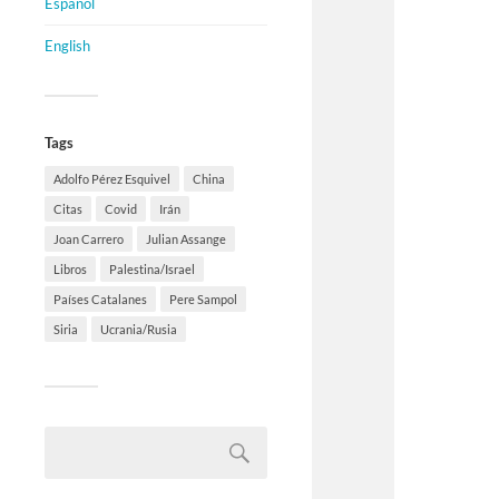
Español
English
Tags
Adolfo Pérez Esquivel
China
Citas
Covid
Irán
Joan Carrero
Julian Assange
Libros
Palestina/Israel
Países Catalanes
Pere Sampol
Siria
Ucrania/Rusia