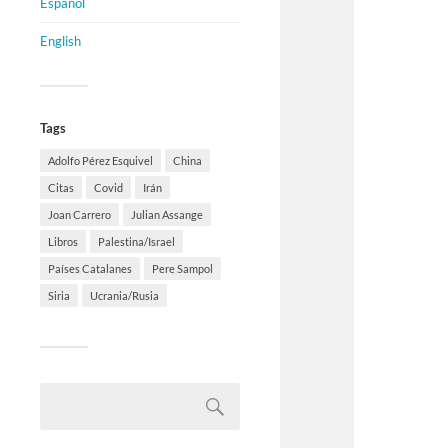
Español
English
Tags
Adolfo Pérez Esquivel
China
Citas
Covid
Irán
Joan Carrero
Julian Assange
Libros
Palestina/Israel
Países Catalanes
Pere Sampol
Siria
Ucrania/Rusia