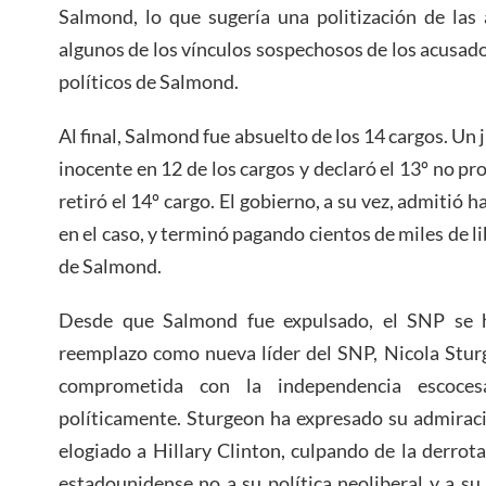
Salmond, lo que sugería una politización de las
algunos de los vínculos sospechosos de los acusadore
políticos de Salmond.
Al final, Salmond fue absuelto de los 14 cargos. Un
inocente en 12 de los cargos y declaró el 13º no pro
retiró el 14º cargo. El gobierno, a su vez, admitió 
en el caso, y terminó pagando cientos de miles de li
de Salmond.
Desde que Salmond fue expulsado, el SNP se 
reemplazo como nueva líder del SNP, Nicola Stur
comprometida con la independencia escoc
políticamente. Sturgeon ha expresado su admiraci
elogiado a Hillary Clinton, culpando de la derrota
estadounidense no a su política neoliberal y a su