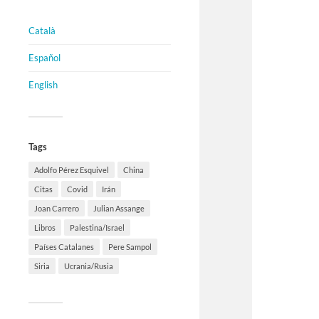
Català
Español
English
Tags
Adolfo Pérez Esquivel
China
Citas
Covid
Irán
Joan Carrero
Julian Assange
Libros
Palestina/Israel
Países Catalanes
Pere Sampol
Siria
Ucrania/Rusia