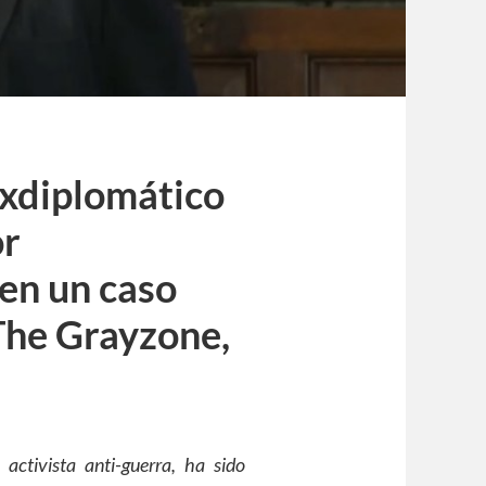
 exdiplomático
or
 en un caso
The Grayzone,
activista anti-guerra, ha sido