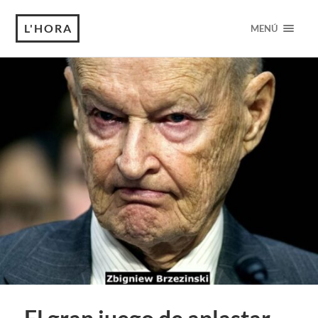
L'HORA
MENÚ