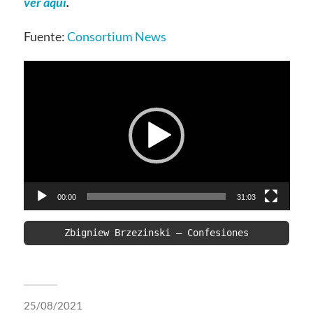
ver aquí
.
Fuente:
Consortium News
Video
Player
00:00
31:03
Zbigniew Brzezinski – Confesiones
25/08/2021