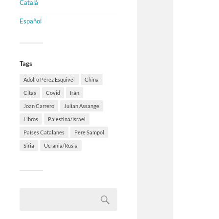
Català
Español
Tags
Adolfo Pérez Esquivel
China
Citas
Covid
Irán
Joan Carrero
Julian Assange
Libros
Palestina/Israel
Países Catalanes
Pere Sampol
Siria
Ucrania/Rusia