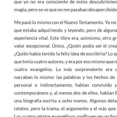
que yo no era consciente de estos descubrimient
magia, pero se ve que no me pasaban desapercibido
Me pasó lo mismo con el Nuevo Testamento. Yo no t
que estaba adquiriendo y leyendo, pero de algun
experiencia vital. Este libro era, asimismo, otro 
valor excepcional. Único. ¿Quién podía ser el cre
¿Quién había tenido la feliz idea de escribirla? Lo 
que tenía cuatro autores, y era por eso mismo que 
cuatro evangelios. Lo más sorprendente era q
narraban lo mismo: las palabras y los hechos de 
personal o indirectamente, habían convivido 
contemporáneos y, al menos dos de ellos, habían ll
una biografía escrita a ocho manos. Algunos detal
relatos, pero la trama, el argumento y el más que 
Los cuatro relatos evangélicos confluyen en un fin