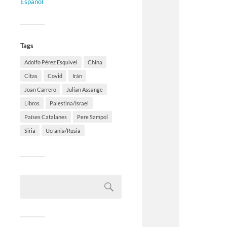
Español
Tags
Adolfo Pérez Esquivel
China
Citas
Covid
Irán
Joan Carrero
Julian Assange
Libros
Palestina/Israel
Países Catalanes
Pere Sampol
Siria
Ucrania/Rusia