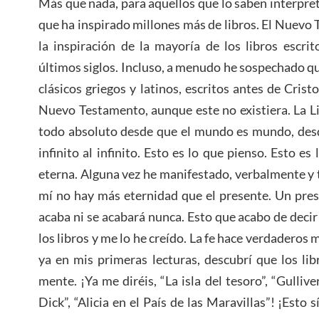
Más que nada, para aquellos que lo saben interpreta
que ha inspirado millones más de libros. El Nuevo 
la inspiración de la mayoría de los libros escri
últimos siglos. Incluso, a menudo he sospechado q
clásicos griegos y latinos, escritos antes de Crist
Nuevo Testamento, aunque este no existiera. La Li
todo absoluto desde que el mundo es mundo, desde 
infinito al infinito. Esto es lo que pienso. Esto e
eterna. Alguna vez he manifestado, verbalmente y 
mí no hay más eternidad que el presente. Un pres
acaba ni se acabará nunca. Esto que acabo de deci
los libros y me lo he creído. La fe hace verdadero
ya en mis primeras lecturas, descubrí que los lib
mente. ¡Ya me diréis, “La isla del tesoro”, “Gulli
Dick”, “Alicia en el País de las Maravillas”! ¡Esto 