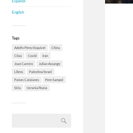
Español
English
Tags
Adolfo Pérez Esquivel
China
Citas
Covid
Irán
Joan Carrero
Julian Assange
Libros
Palestina/Israel
Países Catalanes
Pere Sampol
Siria
Ucrania/Rusia