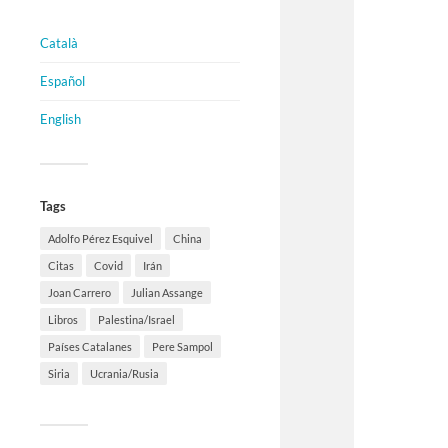
Català
Español
English
Tags
Adolfo Pérez Esquivel
China
Citas
Covid
Irán
Joan Carrero
Julian Assange
Libros
Palestina/Israel
Países Catalanes
Pere Sampol
Siria
Ucrania/Rusia