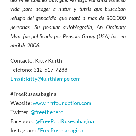
vida para acoger a hutus y tutsis que buscaban
refugio del genocidio que mató a más de 800.000
personas. Su popular autobiografía, An Ordinary
Man, fue publicada por Penguin Group (USA) Inc. en
abril de 2006
.
Contacto: Kitty Kurth
Teléfono: 312-617-7288
Email: kitty@kurthlampe.com
#FreeRusesabagina
Website:
www.hrrfoundation.com
Twitter:
@freethehero
Facebook:
@FreePaulRusesabagina
Instagram:
#FreeRusesabagina