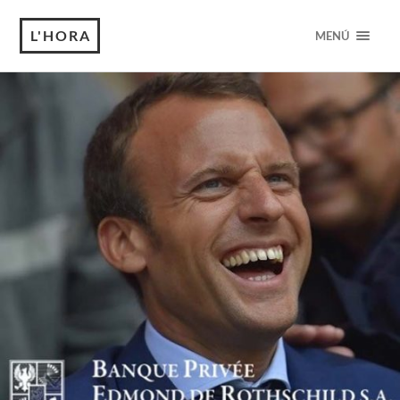
L'HORA
MENÚ