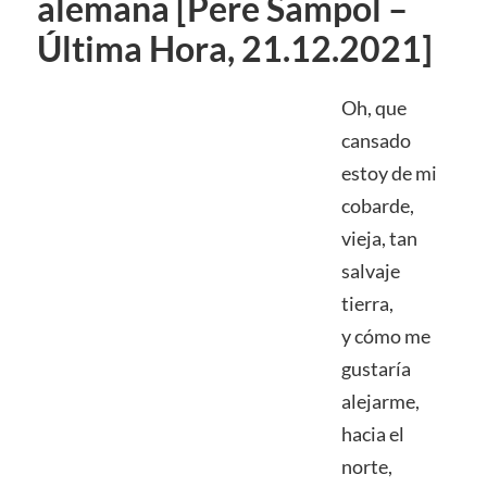
alemana [Pere Sampol –
Última Hora, 21.12.2021]
Oh, que
cansado
estoy de mi
cobarde,
vieja, tan
salvaje
tierra,
y cómo me
gustaría
alejarme,
hacia el
norte,