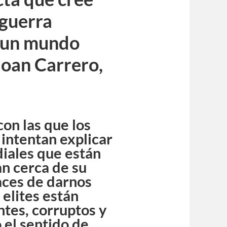
 guerra
 un mundo
Joan Carrero,
con las que los
 intentan explicar
diales que están
an cerca de su
aces de darnos
elites están
tes, corruptos y
 el sentido de