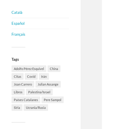
Català
Español
Français
Tags
Adolfo Pérez Esquivel
China
Citas
Covid
Irán
Joan Carrero
Julian Assange
Libros
Palestina/Israel
Países Catalanes
Pere Sampol
Siria
Ucrania/Rusia