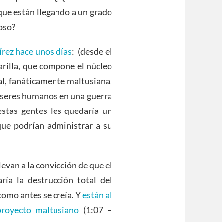
que están llegando a un grado
oso?
rez hace unos días
: (desde el
arilla, que compone el núcleo
l, fanáticamente maltusiana,
e seres humanos en una guerra
estas gentes les quedaría un
ue podrían administrar a su
evan a la convicción de que el
ría la destrucción total del
como antes se creía. Y
están al
proyecto maltusiano
(1:07 –