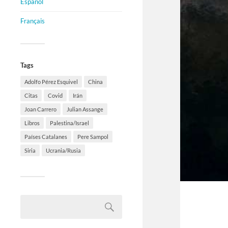
Español
Français
Tags
Adolfo Pérez Esquivel
China
Citas
Covid
Irán
Joan Carrero
Julian Assange
Libros
Palestina/Israel
Países Catalanes
Pere Sampol
Siria
Ucrania/Rusia