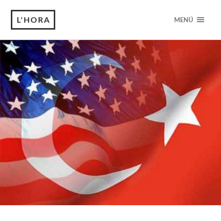
L'HORA
MENÚ