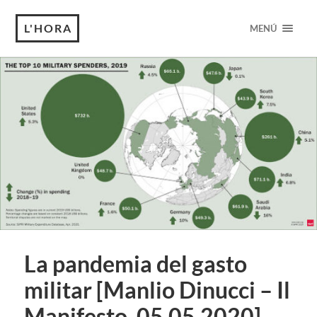
L'HORA
MENÚ
La pandemia del gasto
militar [Manlio Dinucci – Il
Manifesto, 05.05.2020]