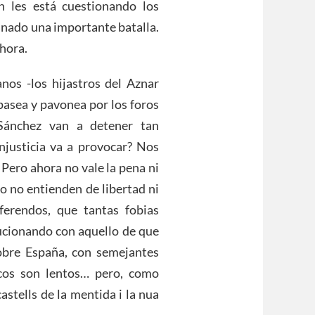
n les está cuestionando los
ganado una importante batalla.
hora.
nos -los hijastros del Aznar
 pasea y pavonea por los foros
Sánchez van a detener tan
injusticia va a provocar? Nos
Pero ahora no vale la pena ni
to no entienden de libertad ni
erendos, que tantas fobias
lucionando con aquello de que
pobre España, con semejantes
icos son lentos… pero, como
astells de la mentida i la nua