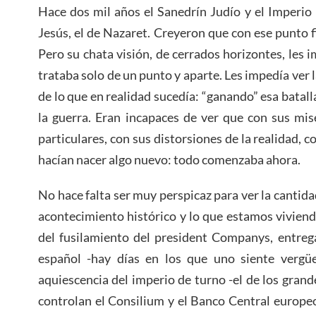
Hace dos mil años el Sanedrín Judío y el Imperi
Jesús, el de Nazaret. Creyeron que con ese punto f
Pero su chata visión, de cerrados horizontes, les 
trataba solo de un punto y aparte. Les impedía ver
de lo que en realidad sucedía: “ganando” esa batal
la guerra. Eran incapaces de ver que con sus mis
particulares, con sus distorsiones de la realidad, c
hacían nacer algo nuevo: todo comenzaba ahora.
No hace falta ser muy perspicaz para ver la cantid
acontecimiento histórico y lo que estamos viviend
del fusilamiento del president Companys, entrega
español -hay días en los que uno siente vergü
aquiescencia del imperio de turno -el de los grand
controlan el Consilium y el Banco Central europeo