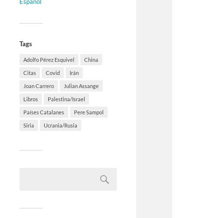
Español
Tags
Adolfo Pérez Esquivel
China
Citas
Covid
Irán
Joan Carrero
Julian Assange
Libros
Palestina/Israel
Países Catalanes
Pere Sampol
Siria
Ucrania/Rusia