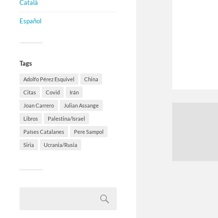
Català
Español
Tags
Adolfo Pérez Esquivel
China
Citas
Covid
Irán
Joan Carrero
Julian Assange
Libros
Palestina/Israel
Países Catalanes
Pere Sampol
Siria
Ucrania/Rusia