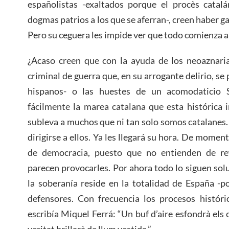
españolistas -exaltados porque el procès catalá
dogmas patrios a los que se aferran-, creen haber 
Pero su ceguera les impide ver que todo comienza a
¿Acaso creen que con la ayuda de los neoaznaria
criminal de guerra que, en su arrogante delirio, se
hispanos- o las huestes de un acomodaticio 
fácilmente la marea catalana que esta histórica 
subleva a muchos que ni tan solo somos catalanes. 
dirigirse a ellos. Ya les llegará su hora. De momen
de democracia, puesto que no entienden de ref
parecen provocarles. Por ahora todo lo siguen so
la soberanía reside en la totalidad de España -
defensores. Con frecuencia los procesos histór
escribía Miquel Ferrá: “Un buf d’aire esfondrà els c
veritat brillarà de llum vestida.”