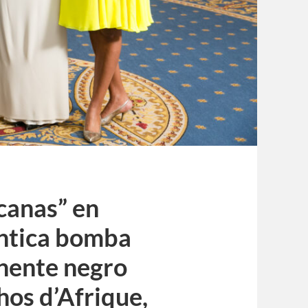
canas” en
éntica bomba
inente negro
os d’Afrique,