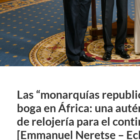
Las “monarquías republi
boga en África: una aut
de relojería para el cont
[Emmanuel Neretse – Ech