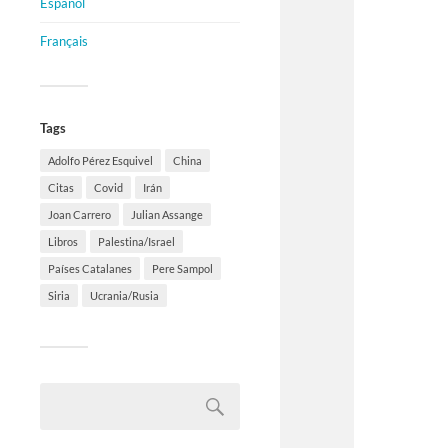
Español
Français
Tags
Adolfo Pérez Esquivel
China
Citas
Covid
Irán
Joan Carrero
Julian Assange
Libros
Palestina/Israel
Países Catalanes
Pere Sampol
Siria
Ucrania/Rusia