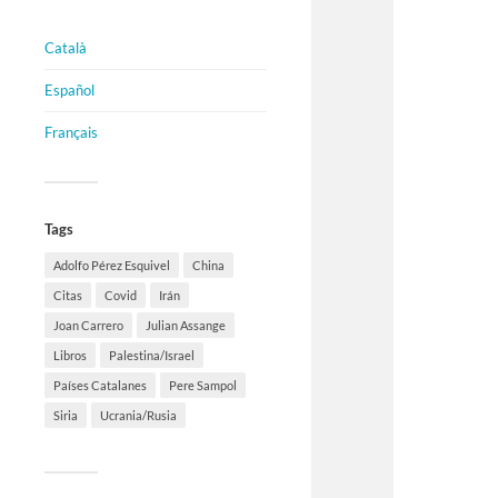
Català
Español
Français
Tags
Adolfo Pérez Esquivel
China
Citas
Covid
Irán
Joan Carrero
Julian Assange
Libros
Palestina/Israel
Países Catalanes
Pere Sampol
Siria
Ucrania/Rusia