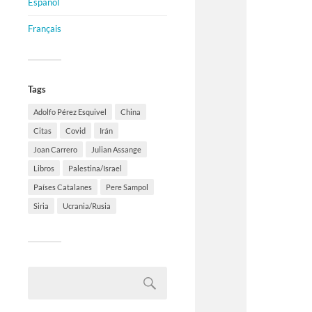
Español
Français
Tags
Adolfo Pérez Esquivel
China
Citas
Covid
Irán
Joan Carrero
Julian Assange
Libros
Palestina/Israel
Países Catalanes
Pere Sampol
Siria
Ucrania/Rusia