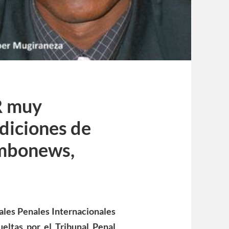
R muy
diciones de
ambonews,
ales Penales Internacionales
eltas por el Tribunal Penal