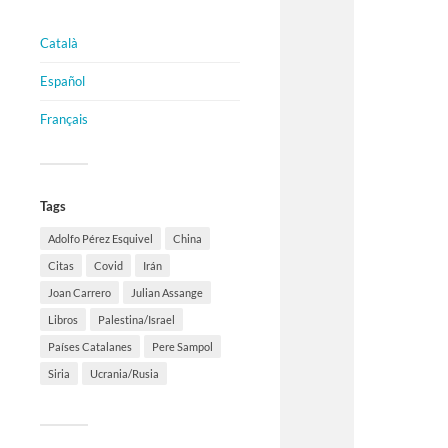
Català
Español
Français
Tags
Adolfo Pérez Esquivel
China
Citas
Covid
Irán
Joan Carrero
Julian Assange
Libros
Palestina/Israel
Países Catalanes
Pere Sampol
Siria
Ucrania/Rusia