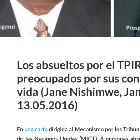
Los absueltos por el TPI
preocupados por sus con
vida (Jane Nishimwe, J
13.05.2016)
En
una carta
dirigida al Mecanismo por los Tribun
de las Naciones Unidas (MICT), 8 personas absu