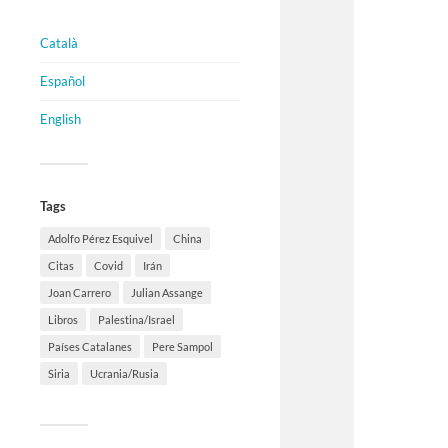
Català
Español
English
Tags
Adolfo Pérez Esquivel
China
Citas
Covid
Irán
Joan Carrero
Julian Assange
Libros
Palestina/Israel
Países Catalanes
Pere Sampol
Siria
Ucrania/Rusia