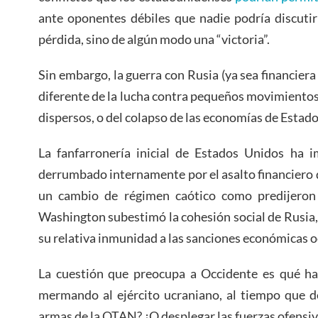
ante oponentes débiles que nadie podría discutir
pérdida, sino de algún modo una “victoria”.
Sin embargo, la guerra con Rusia (ya sea financiera
diferente de la lucha contra pequeños movimiento
dispersos, o del colapso de las economías de Estados
La fanfarronería inicial de Estados Unidos ha i
derrumbado internamente por el asalto financiero 
un cambio de régimen caótico como predijeron l
Washington subestimó la cohesión social de Rusia, 
su relativa inmunidad a las sanciones económicas o
La cuestión que preocupa a Occidente es qué har
mermando al ejército ucraniano, al tiempo que d
armas de la OTAN? ¿O desplegar las fuerzas ofensiv