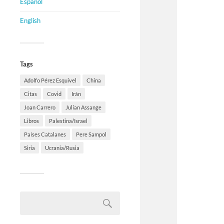
Español
English
Tags
Adolfo Pérez Esquivel
China
Citas
Covid
Irán
Joan Carrero
Julian Assange
Libros
Palestina/Israel
Países Catalanes
Pere Sampol
Siria
Ucrania/Rusia