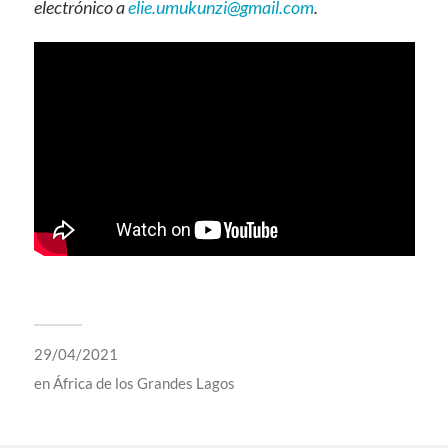
electrónico a
elie.umukunzi@gmail.com
.
29/04/2021
en
África de los Grandes Lagos