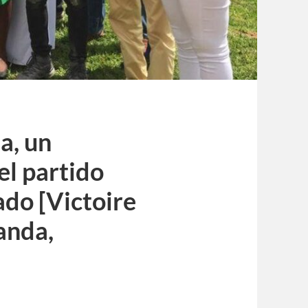
, un
el partido
ado [Victoire
anda,