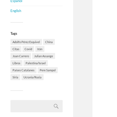
Español
English
Tags
Adolfo Pérez Esquivel
China
Citas
Covid
Irán
Joan Carrero
Julian Assange
Libros
Palestina/Israel
Países Catalanes
Pere Sampol
Siria
Ucrania/Rusia