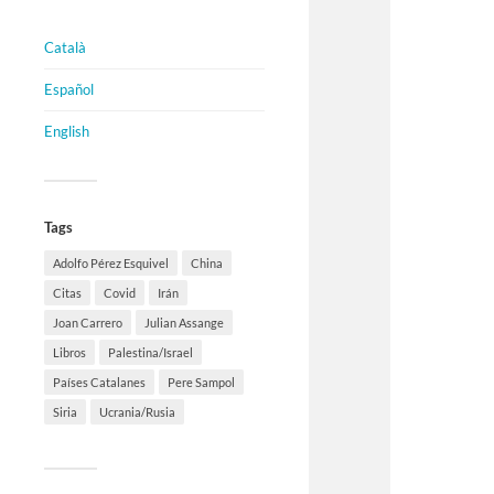
Català
Español
English
Tags
Adolfo Pérez Esquivel
China
Citas
Covid
Irán
Joan Carrero
Julian Assange
Libros
Palestina/Israel
Países Catalanes
Pere Sampol
Siria
Ucrania/Rusia