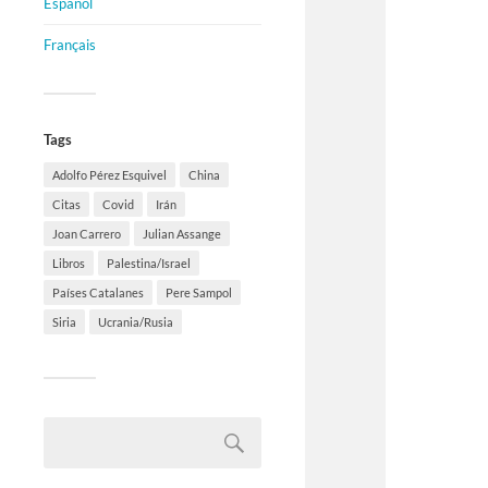
Español
Français
Tags
Adolfo Pérez Esquivel
China
Citas
Covid
Irán
Joan Carrero
Julian Assange
Libros
Palestina/Israel
Países Catalanes
Pere Sampol
Siria
Ucrania/Rusia