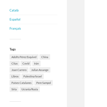
Català
Español
Français
Tags
Adolfo Pérez Esquivel
China
Citas
Covid
Irán
Joan Carrero
Julian Assange
Libros
Palestina/Israel
Países Catalanes
Pere Sampol
Siria
Ucrania/Rusia