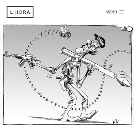
L'HORA
MENÚ