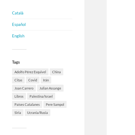
Català
Español
English
Tags
Adolfo Pérez Esquivel
China
Citas
Covid
Irán
Joan Carrero
Julian Assange
Libros
Palestina/Israel
Países Catalanes
Pere Sampol
Siria
Ucrania/Rusia