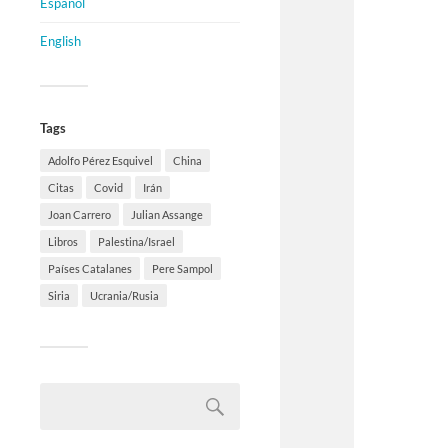
Español
English
Tags
Adolfo Pérez Esquivel
China
Citas
Covid
Irán
Joan Carrero
Julian Assange
Libros
Palestina/Israel
Países Catalanes
Pere Sampol
Siria
Ucrania/Rusia