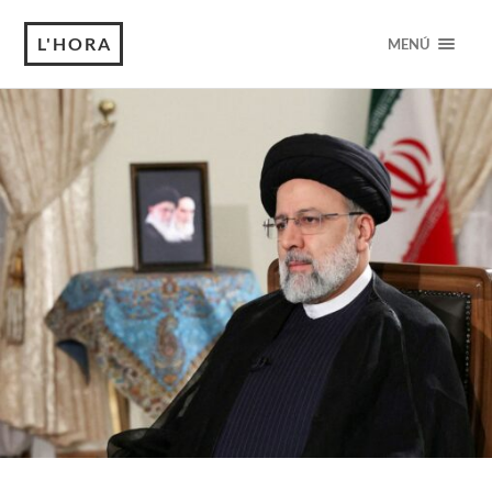
L'HORA
MENÚ