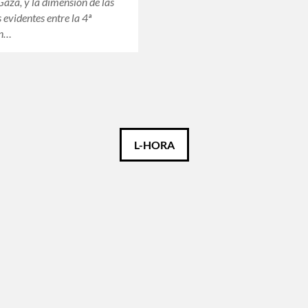
Gaza, y la dimensión de las
 evidentes entre la 4ª
en…
L-HORA