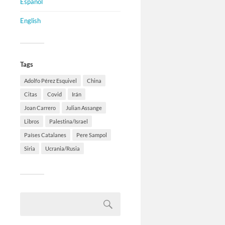
Español
English
Tags
Adolfo Pérez Esquivel
China
Citas
Covid
Irán
Joan Carrero
Julian Assange
Libros
Palestina/Israel
Países Catalanes
Pere Sampol
Siria
Ucrania/Rusia