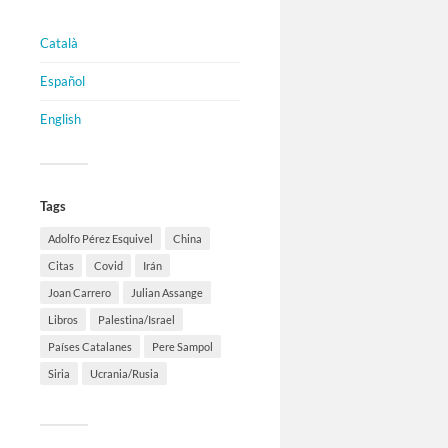
Català
Español
English
Tags
Adolfo Pérez Esquivel
China
Citas
Covid
Irán
Joan Carrero
Julian Assange
Libros
Palestina/Israel
Países Catalanes
Pere Sampol
Siria
Ucrania/Rusia