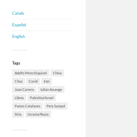
Català
Español
English
Tags
Adolfo Pérez Esquivel
China
Citas
Covid
Irán
Joan Carrero
Julian Assange
Libros
Palestina/Israel
Países Catalanes
Pere Sampol
Siria
Ucrania/Rusia