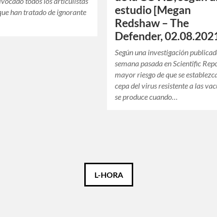
ivocado todos los articulistas
estudio [Megan
 que han tratado de ignorante
Redshaw – The
Defender, 02.08.202
Según una investigación publicad
semana pasada en Scientific Repor
mayor riesgo de que se establezc
cepa del virus resistente a las va
se produce cuando…
L-HORA