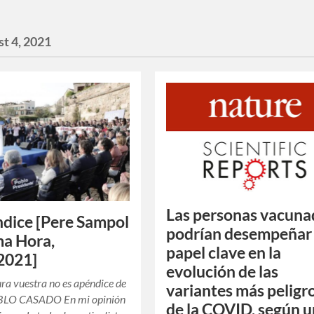
t 4, 2021
Las personas vacuna
ndice [Pere Sampol
podrían desempeñar
ma Hora,
papel clave en la
2021]
evolución de las
ura vuestra no es apéndice de
variantes más peligr
BLO CASADO En mi opinión
de la COVID, según u