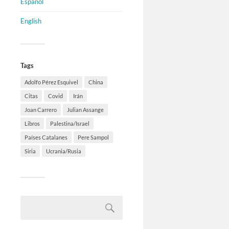
Español
English
Tags
Adolfo Pérez Esquivel
China
Citas
Covid
Irán
Joan Carrero
Julian Assange
Libros
Palestina/Israel
Países Catalanes
Pere Sampol
Siria
Ucrania/Rusia