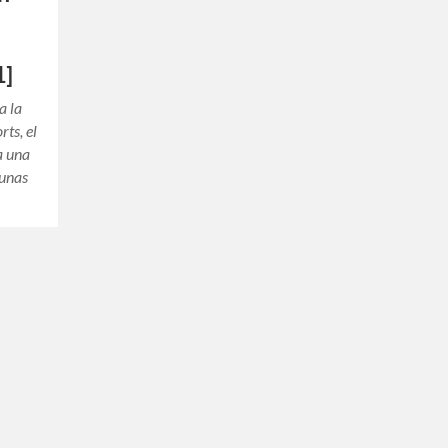
1]
a la
ts, el
a una
cunas