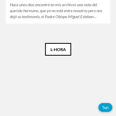
Hace unos días encontré en mis archivos una nota del
querido hermano, que ya no está entre nosotros pero nos
dejó su testimonio, el Padre Obispo Miguel Esteban…
Català
L-HORA
Español
Français
Tags
Tags
Adolfo
Pérez
Esquivel