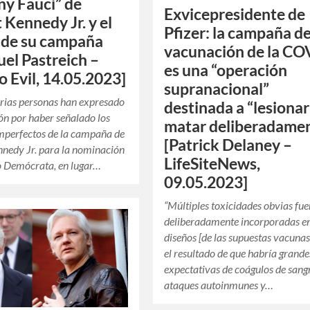
y Fauci” de
Exvicepresidente de
 Kennedy Jr. y el
Pfizer: la campaña d
 de su campaña
vacunación de la CO
el Pastreich –
es una “operación
o Evil, 14.05.2023]
supranacional”
rias personas han expresado
destinada a “lesionar
ón por haber señalado los
matar deliberadame
mperfectos de la campaña de
[Patrick Delaney –
nedy Jr. para la nominación
LifeSiteNews,
o Demócrata, en lugar…
09.05.2023]
“Múltiples toxicidades obvias fu
deliberadamente incorporadas en
diseños [de las supuestas vacunas
el resultado de que habría grande
expectativas de coágulos de sang
ataques autoinmunes y…