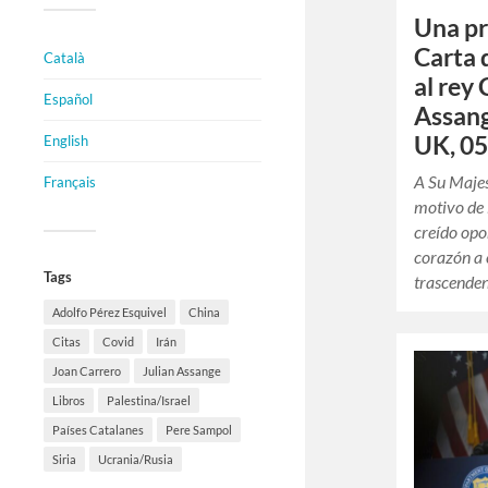
Una pr
Carta 
Català
al rey 
Español
Assang
UK, 05
English
A Su Majes
Français
motivo de 
creído opo
corazón a
Tags
trascenden
Adolfo Pérez Esquivel
China
Citas
Covid
Irán
Joan Carrero
Julian Assange
Libros
Palestina/Israel
Países Catalanes
Pere Sampol
Siria
Ucrania/Rusia