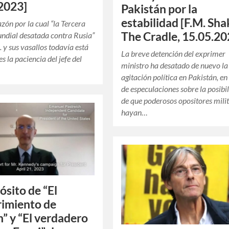
2023]
Pakistán por la
estabilidad [F.M. Shak
azón por la cual “la Tercera
The Cradle, 15.05.20
ndial desatada contra Rusia”
 y sus vasallos todavía está
La breve detención del exprimer
s la paciencia del jefe del
ministro ha desatado de nuevo la
agitación política en Pakistán, e
de especulaciones sobre la posibi
de que poderosos opositores mili
hayan…
ósito de “El
imiento de
 y “El verdadero