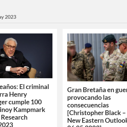
y 2023
años: El criminal
Gran Bretaña en gue
rra Henry
provocando las
ger cumple 100
consecuencias
Binoy Kampmark
[Christopher Black –
 Research
New Eastern Outloo
.2023