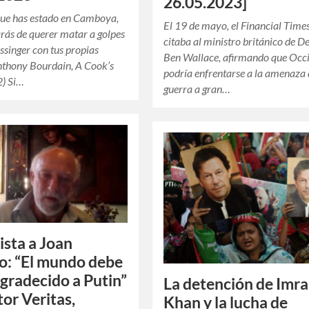
26.05.2023]
que has estado en Camboya,
El 19 de mayo, el Financial Time
rás de querer matar a golpes
citaba al ministro británico de D
ssinger con tus propias
Ben Wallace, afirmando que Occ
nthony Bourdain, A Cook’s
podría enfrentarse a la amenaza
2) Si…
guerra a gran…
ista a Joan
o: “El mundo debe
agradecido a Putin”
La detención de Imr
tor Veritas,
Khan y la lucha de