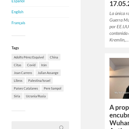
Español
17.05.
English
La única r
Guerra Mu
Français
por EE.UU.
contenida e
Kremlin,…
Tags
Adolfo Pérez Esquivel
China
Citas
Covid
Irán
Joan Carrero
Julian Assange
Libros
Palestina/Israel
Países Catalanes
Pere Sampol
Siria
Ucrania/Rusia
A prop
encubr
Wuhan”