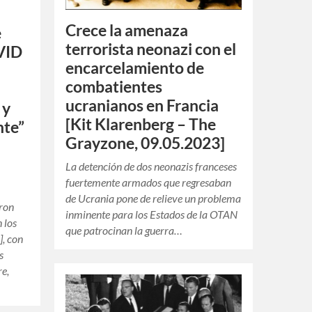
Crece la amenaza
e
terrorista neonazi con el
VID
encarcelamiento de
combatientes
ucranianos en Francia
 y
[Kit Klarenberg – The
nte”
Grayzone, 09.05.2023]
La detención de dos neonazis franceses
fuertemente armados que regresaban
de Ucrania pone de relieve un problema
eron
inminente para los Estados de la OTAN
 los
que patrocinan la guerra…
], con
s
re,