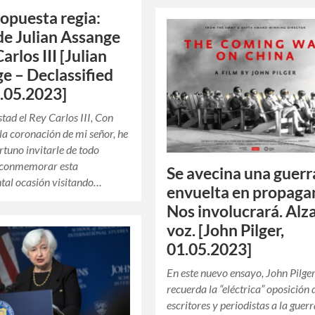
opuesta regia:
de Julian Assange
Carlos III [Julian
e – Declassified
.05.2023]
tad el Rey Carlos III, Con
la coronación de mi señor, he
rtuno invitarle de todo
 conmemorar esta
Se avecina una guerr
tal ocasión visitando…
envuelta en propaga
Nos involucrará. Alza
voz. [John Pilger,
01.05.2023]
En este nuevo ensayo, John Pilge
recuerda la “eléctrica” oposición 
escritores y periodistas a la guer