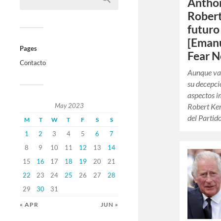
Anthon
Robert
futuro
[Emanu
Pages
Fear N
Contacto
Aunque va
su decepci
aspectos i
May 2023
Robert Ken
del Partid
M
T
W
T
F
S
S
1
2
3
4
5
6
7
8
9
10
11
12
13
14
15
16
17
18
19
20
21
22
23
24
25
26
27
28
29
30
31
« APR
JUN »