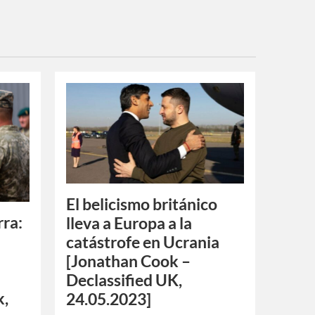
El belicismo británico
rra:
lleva a Europa a la
catástrofe en Ucrania
[Jonathan Cook –
Declassified UK,
k,
24.05.2023]