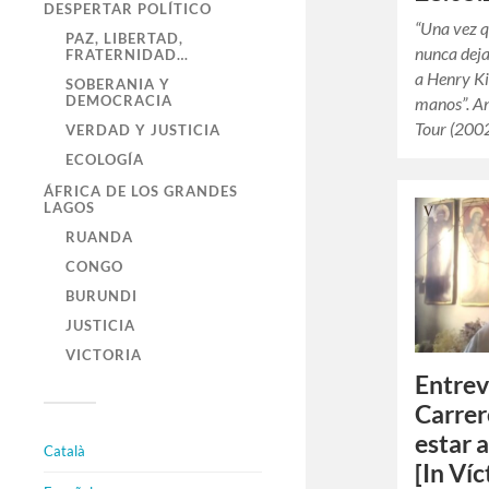
DESPERTAR POLÍTICO
“Una vez 
PAZ, LIBERTAD,
nunca deja
FRATERNIDAD…
a Henry Ki
SOBERANIA Y
DEMOCRACIA
manos”. A
Tour (200
VERDAD Y JUSTICIA
ECOLOGÍA
ÁFRICA DE LOS GRANDES
LAGOS
RUANDA
CONGO
BURUNDI
JUSTICIA
VICTORIA
Entrev
Carrer
estar 
Català
[In Víc