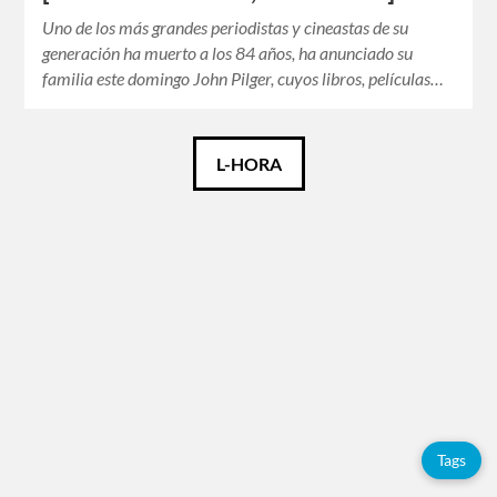
Uno de los más grandes periodistas y cineastas de su
generación ha muerto a los 84 años, ha anunciado su
familia este domingo John Pilger, cuyos libros, películas…
Català
L-HORA
Español
English
Tags
Adolfo
Pérez
Esquivel
Tags
China