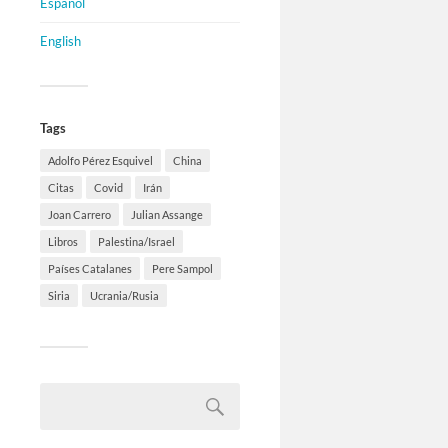
Español
English
Tags
Adolfo Pérez Esquivel
China
Citas
Covid
Irán
Joan Carrero
Julian Assange
Libros
Palestina/Israel
Países Catalanes
Pere Sampol
Siria
Ucrania/Rusia