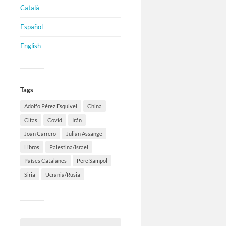
Català
Español
English
Tags
Adolfo Pérez Esquivel
China
Citas
Covid
Irán
Joan Carrero
Julian Assange
Libros
Palestina/Israel
Países Catalanes
Pere Sampol
Siria
Ucrania/Rusia