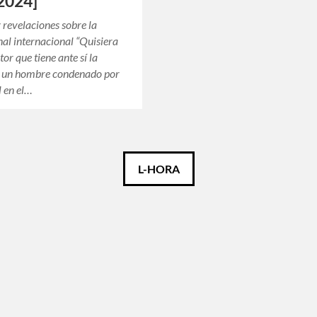
2024]
y revelaciones sobre la
enal internacional “Quisiera
ctor que tiene ante sí la
de un hombre condenado por
l en el…
L-HORA