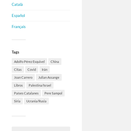
Català
Español
Français
Tags
Adolfo Pérez Esquivel
China
Citas
Covid
Irán
Joan Carrero
Julian Assange
Libros
Palestina/Israel
Países Catalanes
Pere Sampol
Siria
Ucrania/Rusia