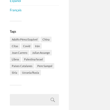
Español
Français
Tags
Adolfo Pérez Esquivel
China
Citas
Covid
Irán
Joan Carrero
Julian Assange
Libros
Palestina/Israel
Países Catalanes
Pere Sampol
Siria
Ucrania/Rusia