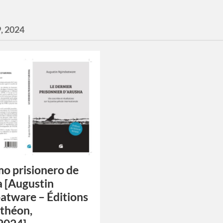
9, 2024
imo prisionero de
 [Augustin
atware – Éditions
théon,