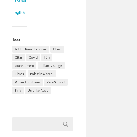
Español
English
Tags
Adolfo Pérez Esquivel
China
Citas
Covid
Irán
Joan Carrero
Julian Assange
Libros
Palestina/Israel
Países Catalanes
Pere Sampol
Siria
Ucrania/Rusia