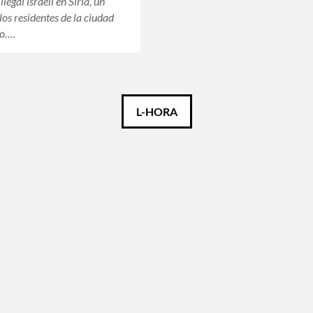
legal israelí en Siria, un
los residentes de la ciudad
ro….
L-HORA