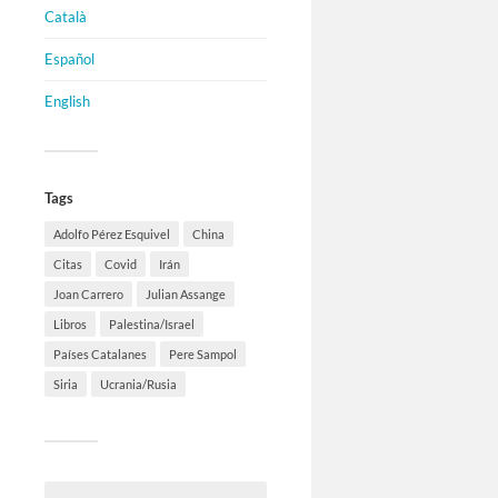
Català
Español
English
Tags
Adolfo Pérez Esquivel
China
Citas
Covid
Irán
Joan Carrero
Julian Assange
Libros
Palestina/Israel
Países Catalanes
Pere Sampol
Siria
Ucrania/Rusia