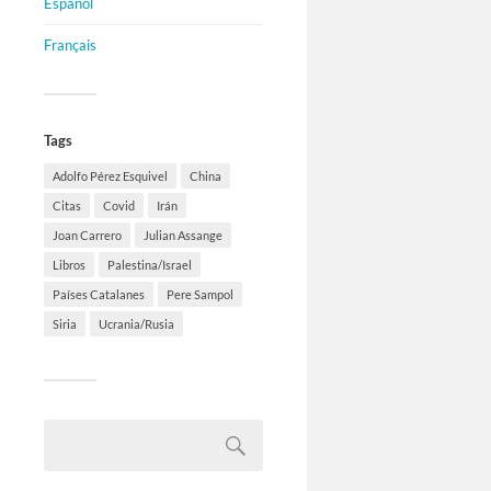
Español
Français
Tags
Adolfo Pérez Esquivel
China
Citas
Covid
Irán
Joan Carrero
Julian Assange
Libros
Palestina/Israel
Países Catalanes
Pere Sampol
Siria
Ucrania/Rusia