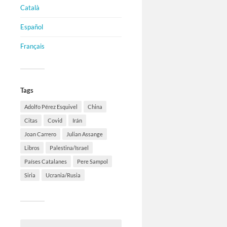
Català
Español
Français
Tags
Adolfo Pérez Esquivel
China
Citas
Covid
Irán
Joan Carrero
Julian Assange
Libros
Palestina/Israel
Países Catalanes
Pere Sampol
Siria
Ucrania/Rusia