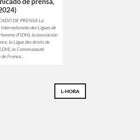
icado de prensa,
2024)
ADO DE PRENSA La
 Internationale des Ligues de
l’Homme (FIDH), la asociación
ce, la Ligue des droits de
LDH), la Communauté
 de France…
L-HORA