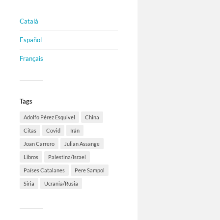
Català
Español
Français
Tags
Adolfo Pérez Esquivel
China
Citas
Covid
Irán
Joan Carrero
Julian Assange
Libros
Palestina/Israel
Países Catalanes
Pere Sampol
Siria
Ucrania/Rusia