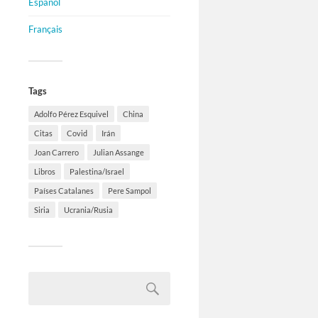
Español
Français
Tags
Adolfo Pérez Esquivel
China
Citas
Covid
Irán
Joan Carrero
Julian Assange
Libros
Palestina/Israel
Países Catalanes
Pere Sampol
Siria
Ucrania/Rusia