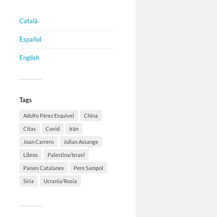
Català
Español
English
Tags
Adolfo Pérez Esquivel
China
Citas
Covid
Irán
Joan Carrero
Julian Assange
Libros
Palestina/Israel
Países Catalanes
Pere Sampol
Siria
Ucrania/Rusia