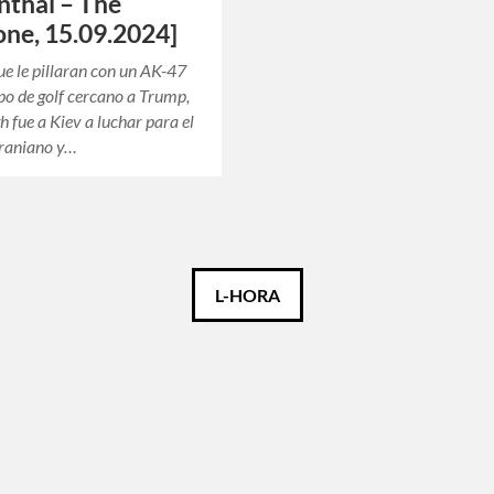
thal – The
ne, 15.09.2024]
ue le pillaran con un AK-47
o de golf cercano a Trump,
 fue a Kiev a luchar para el
craniano y…
L-HORA