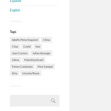
Español
English
Tags
Adolfo Pérez Esquivel
China
Citas
Covid
Irán
Joan Carrero
Julian Assange
Libros
Palestina/Israel
Países Catalanes
Pere Sampol
Siria
Ucrania/Rusia