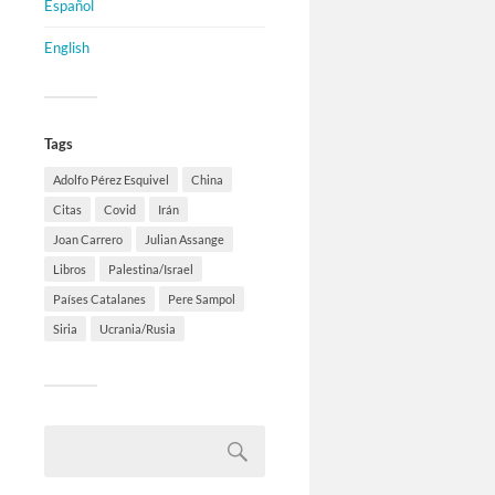
Español
English
Tags
Adolfo Pérez Esquivel
China
Citas
Covid
Irán
Joan Carrero
Julian Assange
Libros
Palestina/Israel
Países Catalanes
Pere Sampol
Siria
Ucrania/Rusia