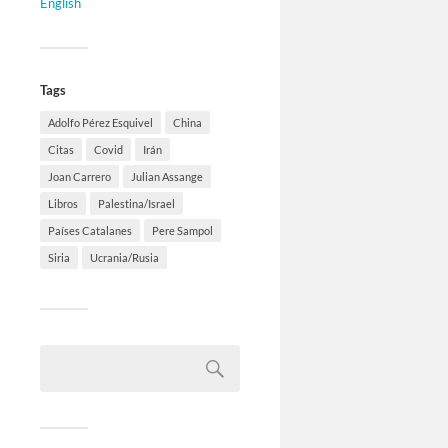
English
Tags
Adolfo Pérez Esquivel
China
Citas
Covid
Irán
Joan Carrero
Julian Assange
Libros
Palestina/Israel
Países Catalanes
Pere Sampol
Siria
Ucrania/Rusia