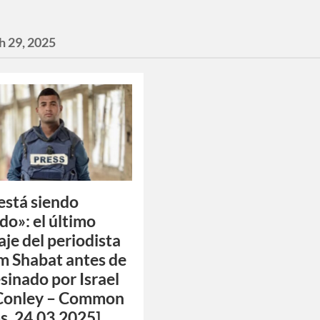
h 29, 2025
está siendo
do»: el último
aje del periodista
 Shabat antes de
esinado por Israel
 Conley – Common
, 24.03.2025]