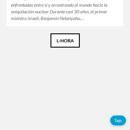
enfrentadas entre sí y arrastrando al mundo hacia la
aniquilación nuclear Durante casi 30 años, el primer
ministro israelí, Benjamín Netanyahu,…
Català
L-HORA
Español
English
Tags
Adolfo
Pérez
Esquivel
Tags
China
Citas