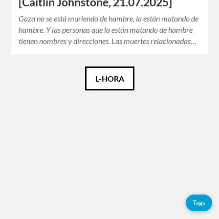
[Caitlin Johnstone, 21.07.2025]
Gaza no se está muriendo de hambre, la están matando de
hambre. Y las personas que la están matando de hambre
tienen nombres y direcciones. Las muertes relacionadas…
Español
L-HORA
English
Tags
Adolfo
Pérez
Esquivel
China
Tags
Citas
Covid