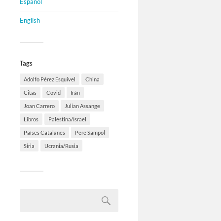
Español
English
Tags
Adolfo Pérez Esquivel
China
Citas
Covid
Irán
Joan Carrero
Julian Assange
Libros
Palestina/Israel
Países Catalanes
Pere Sampol
Siria
Ucrania/Rusia