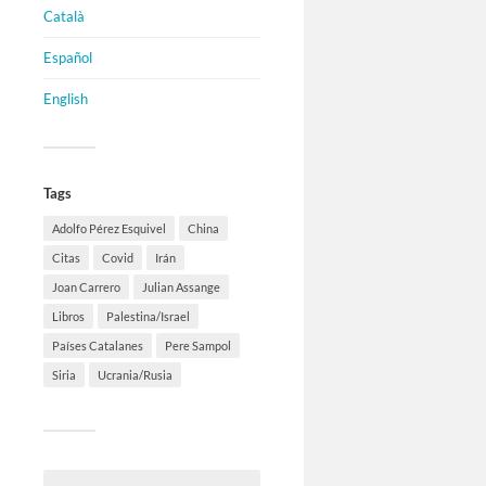
Català
Español
English
Tags
Adolfo Pérez Esquivel
China
Citas
Covid
Irán
Joan Carrero
Julian Assange
Libros
Palestina/Israel
Países Catalanes
Pere Sampol
Siria
Ucrania/Rusia