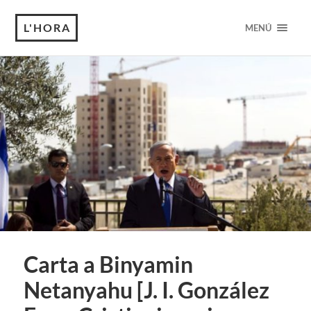
L'HORA
MENÚ
Carta a Binyamin
Netanyahu [J. I. González