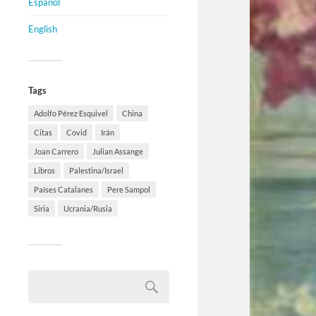
Español
English
Tags
Adolfo Pérez Esquivel
China
Citas
Covid
Irán
Joan Carrero
Julian Assange
Libros
Palestina/Israel
Países Catalanes
Pere Sampol
Siria
Ucrania/Rusia