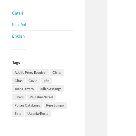
Català
Español
English
Tags
Adolfo Pérez Esquivel
China
Citas
Covid
Irán
Joan Carrero
Julian Assange
Libros
Palestina/Israel
Países Catalanes
Pere Sampol
Siria
Ucrania/Rusia