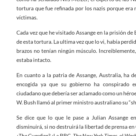
tortura que fue refinada por los nazis porque era 
víctimas.
Cada vez que he visitado Assange en la prisión de 
de esta tortura. La ultima vez que lo vi, había perdi
brazos no tenían ningún músculo. Increiblemente
estaba intacto.
En cuanto a la patria de Assange, Australia, ha 
encogida ya que su gobierno ha conspirado e
ciudadano que debería ser aclamado como un héroe
W. Bush llamó al primer ministro australiano su “she
Se dice que lo que le pase a Julian Assange e
disminuirá, si no destruirá la libertad de prensa e
¿
The Guardian
? ¿La BBC,
The New York Times
, el
Wash