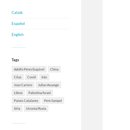
Català
Español
English
Tags
Adolfo Pérez Esquivel
China
Citas
Covid
Irán
Joan Carrero
Julian Assange
Libros
Palestina/Israel
Países Catalanes
Pere Sampol
Siria
Ucrania/Rusia