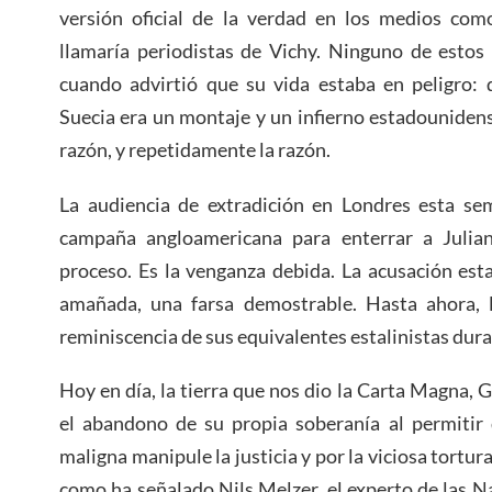
versión oficial de la verdad en los medios com
llamaría periodistas de Vichy. Ninguno de estos
cuando advirtió que su vida estaba en peligro: 
Suecia era un montaje y un infierno estadounidense
razón, y repetidamente la razón.
La audiencia de extradición en Londres esta sem
campaña angloamericana para enterrar a Julia
proceso. Es la venganza debida. La acusación es
amañada, una farsa demostrable. Hasta ahora, 
reminiscencia de sus equivalentes estalinistas dura
Hoy en día, la tierra que nos dio la Carta Magna, 
el abandono de su propia soberanía al permitir 
maligna manipule la justicia y por la viciosa tortura
como ha señalado Nils Melzer, el experto de las 