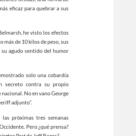
más eficaz para quebrar a sus
Belmarsh, he visto los efectos
do más de 10 kilos de peso, sus
, su agudo sentido del humor
demostrado solo una cobardía
n secreto contra su propio
 nacional. No en vano George
riff adjunto”.
n las próximas tres semanas
n Occidente. Pero ¿qué prensa?
ington Post
de Jeff Bezos?