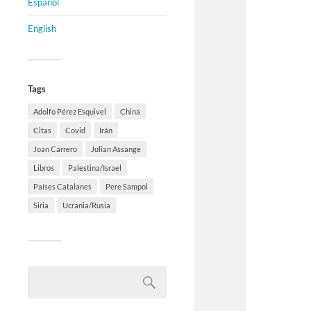
Español
English
Tags
Adolfo Pérez Esquivel
China
Citas
Covid
Irán
Joan Carrero
Julian Assange
Libros
Palestina/Israel
Países Catalanes
Pere Sampol
Siria
Ucrania/Rusia