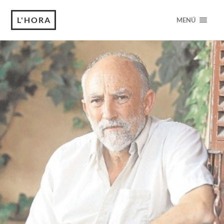
L'HORA
MENÚ