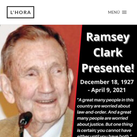
L'HORA
MENÚ