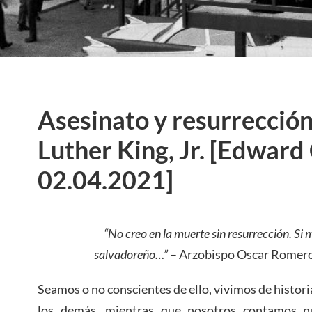
Asesinato y resurrecció
Luther King, Jr. [Edward 
02.04.2021]
“No creo en la muerte sin resurrección. Si 
salvadoreño…”
– Arzobispo Oscar Romero,
Seamos o no conscientes de ello, vivimos de historia
los demás, mientras que nosotros contamos n