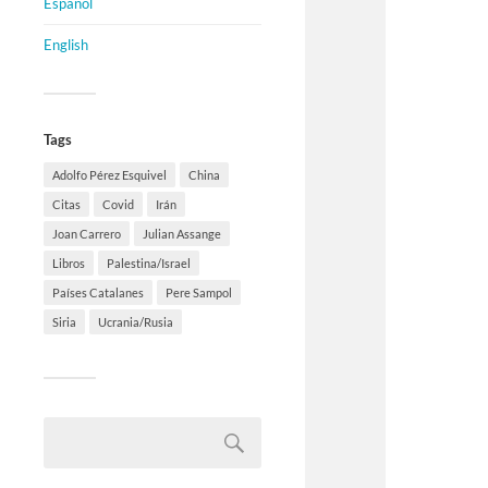
Español
English
Tags
Adolfo Pérez Esquivel
China
Citas
Covid
Irán
Joan Carrero
Julian Assange
Libros
Palestina/Israel
Países Catalanes
Pere Sampol
Siria
Ucrania/Rusia