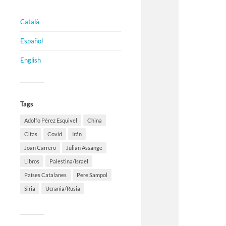
Català
Español
English
Tags
Adolfo Pérez Esquivel
China
Citas
Covid
Irán
Joan Carrero
Julian Assange
Libros
Palestina/Israel
Países Catalanes
Pere Sampol
Siria
Ucrania/Rusia