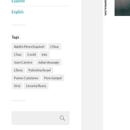
Español
English
Tags
Adolfo Pérez Esquivel
China
Citas
Covid
Irán
Joan Carrero
Julian Assange
Libros
Palestina/Israel
Países Catalanes
Pere Sampol
Siria
Ucrania/Rusia