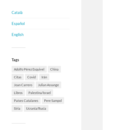
Català
Español
English
Tags
Adolfo Pérez Esquivel
China
Citas
Covid
Irán
Joan Carrero
Julian Assange
Libros
Palestina/Israel
Países Catalanes
Pere Sampol
Siria
Ucrania/Rusia