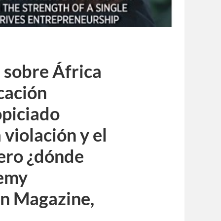
s sobre África
cación
opiciado
violación y el
pero ¿dónde
remy
n Magazine,