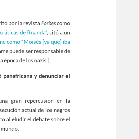
ito por la revista
Forbes
como
ocráticas de Ruanda”
, citó a un
me como “Moisés [ya que] iba
game puede ser responsable de
 época de los nazis.]
 panafricana y denunciar el
una gran repercusión en la
rsecución actual de los negros
 al eludir el debate sobre el
l mundo.