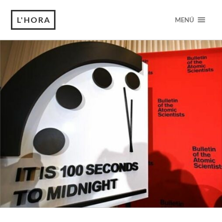
L'HORA
MENÚ