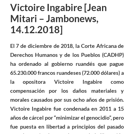
Victoire Ingabire [Jean
Mitari – Jambonews,
14.12.2018]
El 7 de diciembre de 2018, la
Corte
African
a de
Derechos Humanos y de los Pueblos (CADHP)
ha ordenado al gobierno ruand
é
s que pague
65.230.000 francos ruandeses (72.000 d
ó
lares) a
la opositora Victoire Ingabire como
compensaci
ó
n por los da
ñ
os materiales y
morales causados por sus ocho a
ñ
os de prisi
ó
n.
Victoire Ingabire fue condenada en 2011 a 15
a
ñ
os de c
á
rcel por “minimizar el genocidio”, pero
fue puesta en libertad a principios del pasado