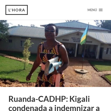
L'HORA
MENÚ
Ruanda-CADHP: Kigali
condenada a indemnizar a