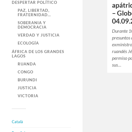
DESPERTAR POLÍTICO
apátri
PAZ, LIBERTAD,
– Glob
FRATERNIDAD…
04.09.
SOBERANIA Y
DEMOCRACIA
Durante 10
VERDAD Y JUSTICIA
presuntos d
ECOLOGÍA
exministro
ruandés J
ÁFRICA DE LOS GRANDES
LAGOS
permiso pa
RUANDA
sus…
CONGO
BURUNDI
JUSTICIA
VICTORIA
Català