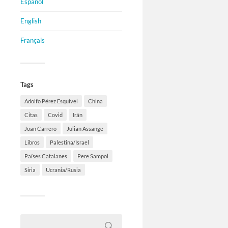
Español
English
Français
Tags
Adolfo Pérez Esquivel
China
Citas
Covid
Irán
Joan Carrero
Julian Assange
Libros
Palestina/Israel
Países Catalanes
Pere Sampol
Siria
Ucrania/Rusia