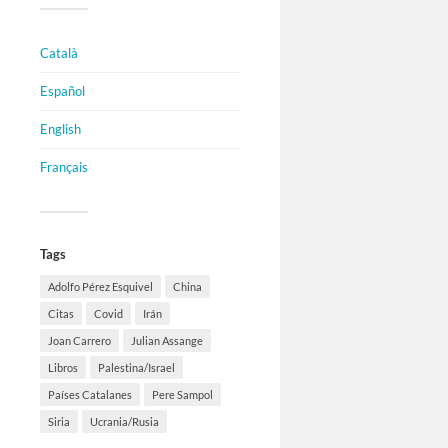
Català
Español
English
Français
Tags
Adolfo Pérez Esquivel
China
Citas
Covid
Irán
Joan Carrero
Julian Assange
Libros
Palestina/Israel
Países Catalanes
Pere Sampol
Siria
Ucrania/Rusia