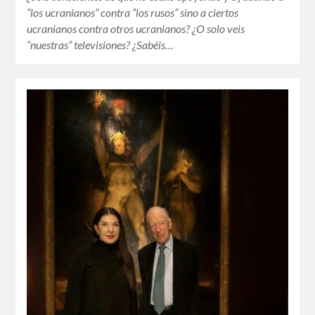
“los ucranianos” contra “los rusos” sino a ciertos
ucranianos contra otros ucranianos? ¿O solo veis
“nuestras” televisiones? ¿Sabéis…